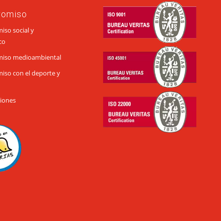
romiso
so social y
co
iso medioambiental
so con el deporte y
ciones