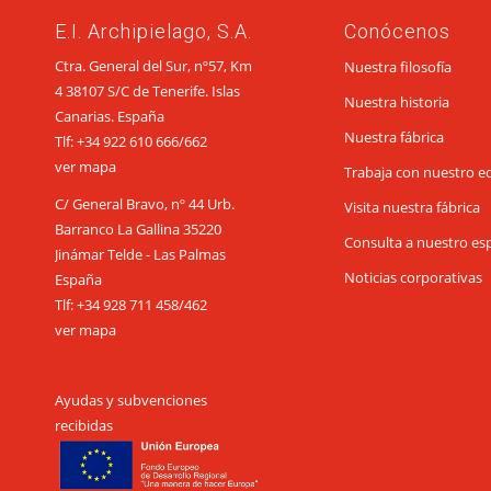
E.I. Archipielago, S.A.
Conócenos
Ctra. General del Sur, nº57, Km
Nuestra filosofía
4 38107 S/C de Tenerife. Islas
Nuestra historia
Canarias. España
Nuestra fábrica
Tlf:
+34 922 610 666
/
662
ver mapa
Trabaja con nuestro e
C/ General Bravo, nº 44 Urb.
Visita nuestra fábrica
Barranco La Gallina 35220
Consulta a nuestro esp
Jinámar Telde - Las Palmas
Noticias corporativas
España
Tlf:
+34 928 711 458
/
462
ver mapa
Ayudas y subvenciones
recibidas