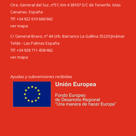
Ctra. General del Sur, nº57, Km 4 38107 S/C de Tenerife. Islas
Canarias. España
Tlf:
+34 922 610 666
/
662
ver mapa
C/ General Bravo, nº 44 Urb. Barranco La Gallina 35220 Jinámar
Telde - Las Palmas España
Tlf:
+34 928 711 458
/
462
ver mapa
Ayudas y subvenciones recibidas