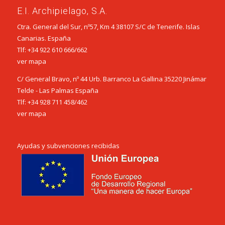
E.I. Archipielago, S.A.
Ctra. General del Sur, nº57, Km 4 38107 S/C de Tenerife. Islas
Canarias. España
Tlf:
+34 922 610 666
/
662
ver mapa
C/ General Bravo, nº 44 Urb. Barranco La Gallina 35220 Jinámar
Telde - Las Palmas España
Tlf:
+34 928 711 458
/
462
ver mapa
Ayudas y subvenciones recibidas