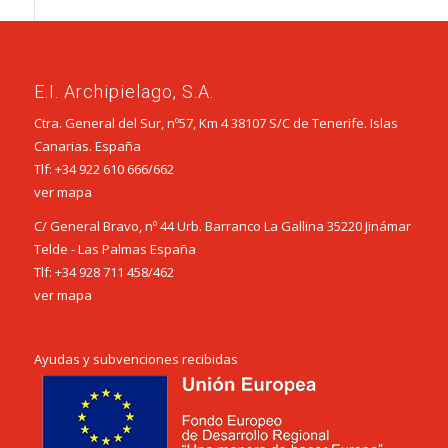
E.I. Archipielago, S.A.
Ctra. General del Sur, nº57, Km 4 38107 S/C de Tenerife. Islas
Canarias. España
Tlf:
+34 922 610 666
/
662
ver mapa
C/ General Bravo, nº 44 Urb. Barranco La Gallina 35220 Jinámar
Telde - Las Palmas España
Tlf:
+34 928 711 458
/
462
ver mapa
Ayudas y subvenciones recibidas