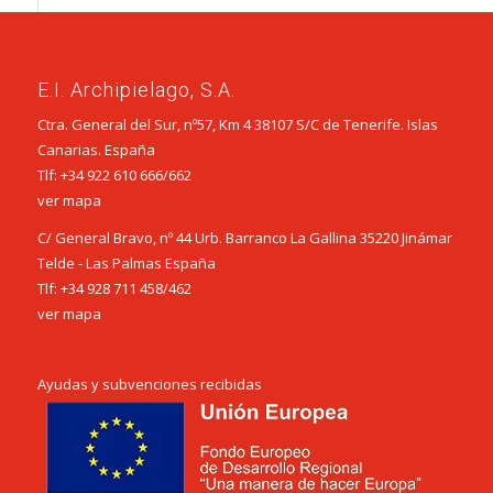
E.I. Archipielago, S.A.
Ctra. General del Sur, nº57, Km 4 38107 S/C de Tenerife. Islas
Canarias. España
Tlf:
+34 922 610 666
/
662
ver mapa
C/ General Bravo, nº 44 Urb. Barranco La Gallina 35220 Jinámar
Telde - Las Palmas España
Tlf:
+34 928 711 458
/
462
ver mapa
Ayudas y subvenciones recibidas