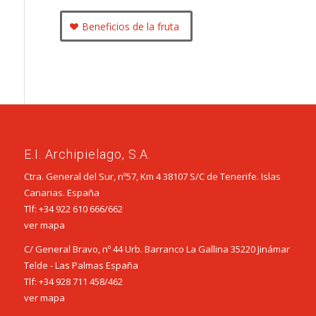
Beneficios de la fruta
E.I. Archipielago, S.A.
Ctra. General del Sur, nº57, Km 4 38107 S/C de Tenerife. Islas
Canarias. España
Tlf:
+34 922 610 666
/
662
ver mapa
C/ General Bravo, nº 44 Urb. Barranco La Gallina 35220 Jinámar
Telde - Las Palmas España
Tlf:
+34 928 711 458
/
462
ver mapa