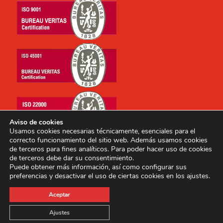
Aviso de cookies
Usamos cookies necesarias técnicamente, esenciales para el
correcto funcionamiento del sitio web. Además usamos cookies
de terceros para fines analíticos. Para poder hacer uso de cookies
de terceros debe dar su consentimiento.
Puede obtener más información, así como configurar sus
preferencias y desactivar el uso de ciertas cookies en los ajustes.
Copyright © 2014-2026 E.I. Archipielago, S.A. Todos los
Aceptar
derechos reservados.
Ajustes
Aviso Legal
Condiciones generales
Política de privacidad
Política de Cookies