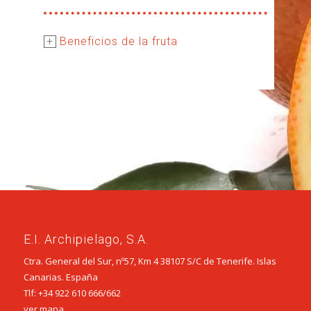
+
Beneficios de la fruta
E.I. Archipielago, S.A.
Ctra. General del Sur, nº57, Km 4 38107 S/C de Tenerife. Islas
Canarias. España
Tlf:
+34 922 610 666
/
662
ver mapa