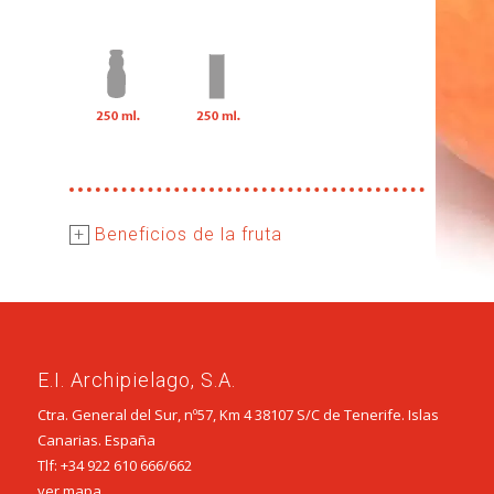
+
Beneficios de la fruta
E.I. Archipielago, S.A.
Ctra. General del Sur, nº57, Km 4 38107 S/C de Tenerife. Islas
Canarias. España
Tlf:
+34 922 610 666
/
662
ver mapa