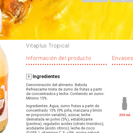
Vitaplus Tropical
Información del producto
Envase
+
Ingredientes
Denominación del alimento: Bebida
Refrescante mixta de zumo de frutas a partir
de concentrados y leche. Contenido en zumo:
Mínimo 15%.
Ingredientes: Agua, zumo frutas a partir de
concentrado 15% (9% piña, manzana y limón
en proporción variable), azúcar, leche
desnatada en polvo (5%), estabilizante
(pectina), regulador acidez (citrato trisódico),
acidulante (ácido cítrico), leche de coco
(0,05% ), vitaminas C, E, y B6, aroma natural.