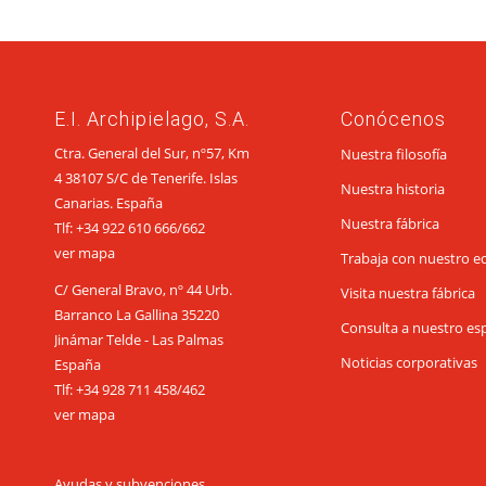
E.I. Archipielago, S.A.
Conócenos
Ctra. General del Sur, nº57, Km
Nuestra filosofía
4 38107 S/C de Tenerife. Islas
Nuestra historia
Canarias. España
Nuestra fábrica
Tlf:
+34 922 610 666
/
662
ver mapa
Trabaja con nuestro e
C/ General Bravo, nº 44 Urb.
Visita nuestra fábrica
Barranco La Gallina 35220
Consulta a nuestro esp
Jinámar Telde - Las Palmas
Noticias corporativas
España
Tlf:
+34 928 711 458
/
462
ver mapa
Ayudas y subvenciones