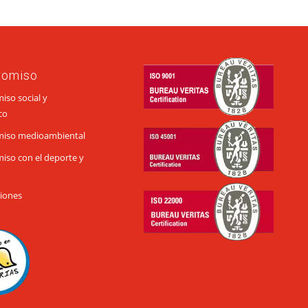
romiso
so social y
co
iso medioambiental
so con el deporte y
ciones