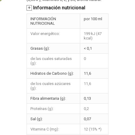
+
Información nutricional
INFORMACIÓN
por 100 ml
NUTRICIONAL
Valor energético:
199 kJ (47
kcal)
Grasas (g):
< 0,1
de las cuales saturadas
0
(g):
Hidratos de Carbono (g):
11,6
de los cuales azúcares
11,6
(g):
Fibra alimentaria (g):
0,13
Proteínas (g):
0,2
Sal (g):
0,07
Vitamina C (mg):
12 (15% *)