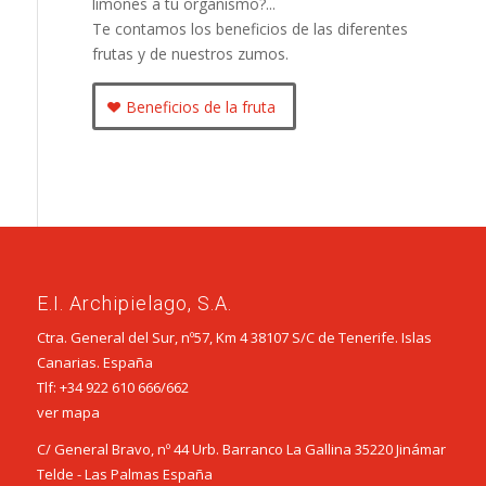
limones a tu organismo?...
Te contamos los beneficios de las diferentes
frutas y de nuestros zumos.
Beneficios de la fruta
E.I. Archipielago, S.A.
Ctra. General del Sur, nº57, Km 4 38107 S/C de Tenerife. Islas
Canarias. España
Tlf:
+34 922 610 666
/
662
ver mapa
C/ General Bravo, nº 44 Urb. Barranco La Gallina 35220 Jinámar
Telde - Las Palmas España