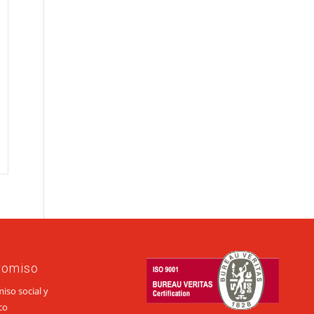
romiso
so social y
co