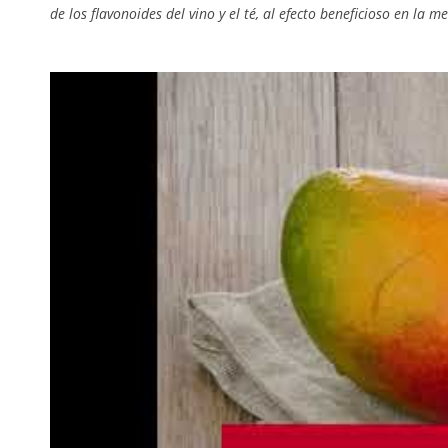
de los flavonoides del vino y el té, al efecto beneficioso en la