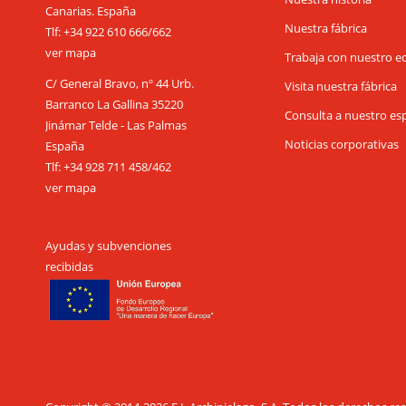
Canarias. España
Nuestra fábrica
Tlf:
+34 922 610 666
/
662
ver mapa
Trabaja con nuestro e
C/ General Bravo, nº 44 Urb.
Visita nuestra fábrica
Barranco La Gallina 35220
Consulta a nuestro esp
Jinámar Telde - Las Palmas
Noticias corporativas
España
Tlf:
+34 928 711 458
/
462
ver mapa
Ayudas y subvenciones
recibidas