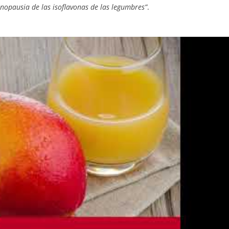
 menopausia de las isoflavonas de las legumbres”
.