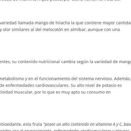
la variedad llamada mango de hilacha la que contiene mayor cantida
 olor similares al del melocotón en almíbar, aunque con una
entes, su contenido nutricional cambia según la variedad de mang
 metabolismo y en el funcionamiento del sistema nervioso. Además,
o de enfermedades cardiovasculares. Su alto nivel de potasio es
ctividad muscular, por lo que es muy apto su consumo en
tioxidante, esta fruta
“posee un alto contenido en vitamina A y C, bas
cionados con el envejecimiento, enfermedades cardiovasculares y algunos