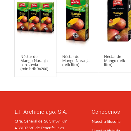
Néctar de
Néctar de
Néctar de
Mango-Naranja
Mango-Naranja
Mango (brik
con stevia
(brik litro)
litro)
(minibrik 3×200)
E.I. Archipielago, S.A.
Conócenos
Ctra. General del Sur, nº57, Km
Nuestra filosofía
4 38107 S/C de Tenerife. Islas
Nuestra historia