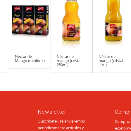
Néctar de
Néctar de
Néctar de
Mango (minibrik)
mango (cristal
mango (cristal
250ml)
litro)
Newsletter
Comp
¡Suscríbete!. Te enviaremos
Compromi
periódicamente artículos y
económi