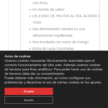
con fruta
Un mundo de sabor
UN ZUMO DE FRUTAS AL DÍA, ALEGRA TU
VIDA
Una alimentación variada es una
alimentación equilibrada
Una ensalada con zumo de mango
Visita de Lucía Corominas
Vuelta al cole y a unos hábitos de vida
Aviso de cookies
Usamos cookies necesarias técnicamente, esenciales para el
saludables
correcto funcionamiento del sitio web. Además usamos cookies
Zumo de fruta para la inflamación
de terceros para fines analíticos. Para poder hacer uso de cookies
de terceros debe dar su consentimiento.
Zumo de fruta para llevar a la playa
Puede obtener más información, así como configurar sus
Zumo de fruta y salud dental
preferencias y desactivar el uso de ciertas cookies en los ajustes.
Zumo de frutas alimento ideal para
Aceptar
deportistas
Zumo de tomate, tu mejor aliado contra la
Ajustes
oxidación