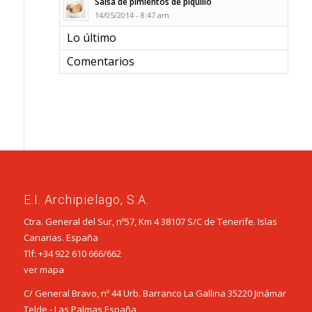
Salsa de pimientos de piquillo
14/05/2014 - 8:47 am
Lo último
Comentarios
E.I. Archipielago, S.A.
Ctra. General del Sur, nº57, Km 4 38107 S/C de Tenerife. Islas
Canarias. España
Tlf:
+34 922 610 666
/
662
ver mapa
C/ General Bravo, nº 44 Urb. Barranco La Gallina 35220 Jinámar
Telde - Las Palmas España