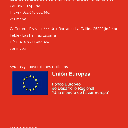
Canarias. España
Tlf:
+34 922 610 666
/
662
ver mapa
C/ General Bravo, nº 44 Urb. Barranco La Gallina 35220 Jinámar
Telde - Las Palmas España
Tlf:
+34 928 711 458
/
462
ver mapa
Ayudas y subvenciones recibidas