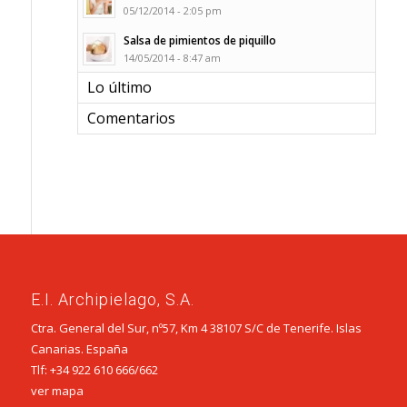
05/12/2014 - 2:05 pm
Salsa de pimientos de piquillo
14/05/2014 - 8:47 am
Lo último
Comentarios
E.I. Archipielago, S.A.
Ctra. General del Sur, nº57, Km 4 38107 S/C de Tenerife. Islas
Canarias. España
Tlf:
+34 922 610 666
/
662
ver mapa