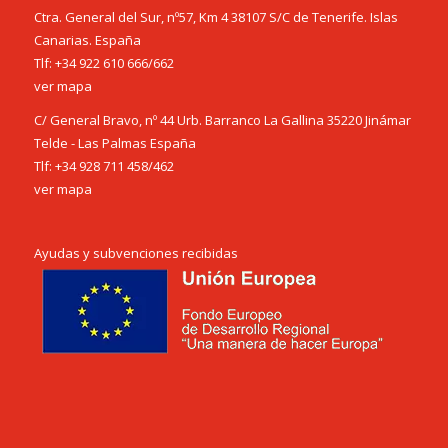
Ctra. General del Sur, nº57, Km 4 38107 S/C de Tenerife. Islas
Canarias. España
Tlf:
+34 922 610 666
/
662
ver mapa
C/ General Bravo, nº 44 Urb. Barranco La Gallina 35220 Jinámar
Telde - Las Palmas España
Tlf:
+34 928 711 458
/
462
ver mapa
Ayudas y subvenciones recibidas