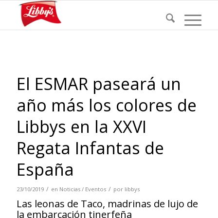
El ESMAR paseará un
año más los colores de
Libbys en la XXVI
Regata Infantas de
España
/
/
23/10/2019
en
Noticias / Eventos
por
libbys
Las leonas de Taco, madrinas de lujo de
la embarcación tinerfeña