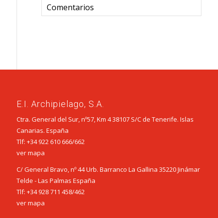
Comentarios
E.I. Archipielago, S.A.
Ctra. General del Sur, nº57, Km 4 38107 S/C de Tenerife. Islas
Canarias. España
Tlf:
+34 922 610 666
/
662
ver mapa
C/ General Bravo, nº 44 Urb. Barranco La Gallina 35220 Jinámar
Telde - Las Palmas España
Tlf:
+34 928 711 458
/
462
ver mapa