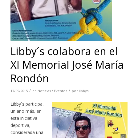
Libby´s colabora en el
XI Memorial José María
Rondón
/
/
17/09/2015
en
Noticias / Eventos
por
libbys
Libby´s participa,
un año más, en
esta iniciativa
deportiva,
considerada una