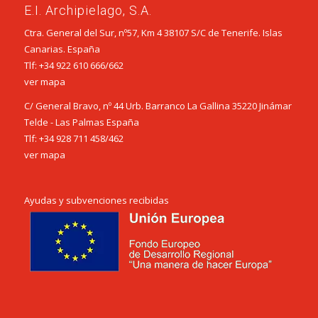
E.I. Archipielago, S.A.
Ctra. General del Sur, nº57, Km 4 38107 S/C de Tenerife. Islas
Canarias. España
Tlf:
+34 922 610 666
/
662
ver mapa
C/ General Bravo, nº 44 Urb. Barranco La Gallina 35220 Jinámar
Telde - Las Palmas España
Tlf:
+34 928 711 458
/
462
ver mapa
Ayudas y subvenciones recibidas