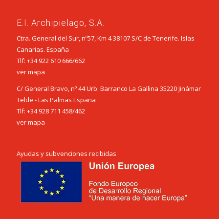
E.I. Archipielago, S.A.
Ctra. General del Sur, nº57, Km 4 38107 S/C de Tenerife. Islas
Canarias. España
Tlf:
+34 922 610 666
/
662
ver mapa
C/ General Bravo, nº 44 Urb. Barranco La Gallina 35220 Jinámar
Telde - Las Palmas España
Tlf:
+34 928 711 458
/
462
ver mapa
Ayudas y subvenciones recibidas