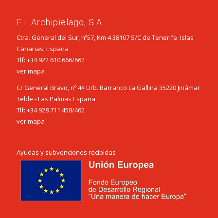
E.I. Archipielago, S.A.
Ctra. General del Sur, nº57, Km 4 38107 S/C de Tenerife. Islas
Canarias. España
Tlf:
+34 922 610 666
/
662
ver mapa
C/ General Bravo, nº 44 Urb. Barranco La Gallina 35220 Jinámar
Telde - Las Palmas España
Tlf:
+34 928 711 458
/
462
ver mapa
Ayudas y subvenciones recibidas