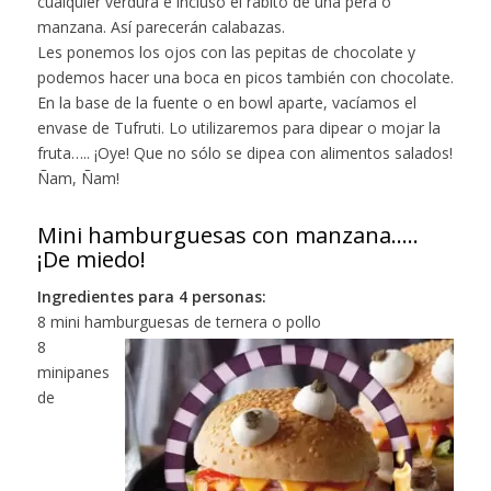
cualquier verdura e incluso el rabito de una pera o
manzana. Así parecerán calabazas.
Les ponemos los ojos con las pepitas de chocolate y
podemos hacer una boca en picos también con chocolate.
En la base de la fuente o en bowl aparte, vacíamos el
envase de Tufruti. Lo utilizaremos para dipear o mojar la
fruta….. ¡Oye! Que no sólo se dipea con alimentos salados!
Ñam, Ñam!
Mini hamburguesas con manzana…..
¡De miedo!
Ingredientes para 4 personas:
8 mini hamburguesas de ternera o pollo
8
minipanes
de