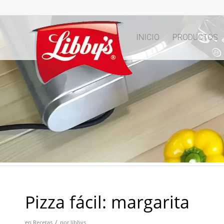
INICIO
PRODUCTOS
Pizza fácil: margarita
/
en
Recetas
por
libbys