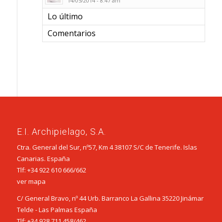
14/05/2014 - 8:47 am
Lo último
Comentarios
E.I. Archipielago, S.A.
Ctra. General del Sur, nº57, Km 4 38107 S/C de Tenerife. Islas
Canarias. España
Tlf:
+34 922 610 666
/
662
ver mapa
C/ General Bravo, nº 44 Urb. Barranco La Gallina 35220 Jinámar
Telde - Las Palmas España
Tlf:
+34 928 711 458
/
462