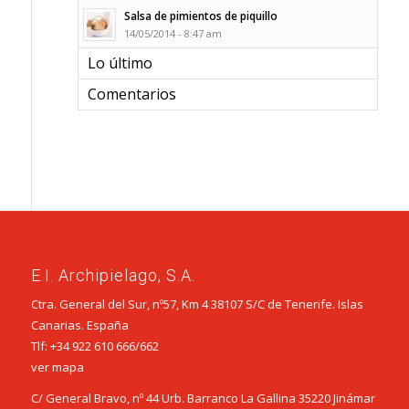
Salsa de pimientos de piquillo
14/05/2014 - 8:47 am
Lo último
Comentarios
E.I. Archipielago, S.A.
Ctra. General del Sur, nº57, Km 4 38107 S/C de Tenerife. Islas
Canarias. España
Tlf:
+34 922 610 666
/
662
ver mapa
C/ General Bravo, nº 44 Urb. Barranco La Gallina 35220 Jinámar