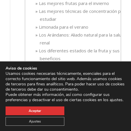
Las mejores frutas para el invierno
Las mejores técnicas de concentración para
estudiar
Limonada para el verano
Los Arándanos: Aliado natural para la salud
renal
Los diferentes estados de la fruta y sus
beneficios
Los hidratos de carbono en la alimentación
Aviso de cookies
Usamos cookies necesarias técnicamente, esenciales para el
deportiva
correcto funcionamiento del sitio web. Además usamos cookies
Los mejores zumos de fruta para tomar en
de terceros para fines analíticos. Para poder hacer uso de cookies
de terceros debe dar su consentimiento.
ayunas
Puede obtener más información, así como configurar sus
Los mejores zumos para deportistas
preferencias y desactivar el uso de ciertas cookies en los ajustes.
Los zumos de fruta, la energía perfecta
Aceptar
para el cole
Los zumos de frutas tropicales, fuente
Ajustes
natural de antioxidantes