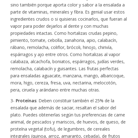
sino también porque aporta color y sabor a la ensalada a
parte de vitaminas, minerales y fibra. Es genial usar estos
ingredientes crudos o si quisieras cocinarlos, que fueran al
vapor para poder dejarlos al dente y con muchas
propiedades intactas. Como hortalizas crudas pepino,
pimiento, tomate, cebolla, zanahoria, apio, calabacín,
rábano, remolacha, coliflor, brócoli, hinojo, chirivía,
espárragos y ajo entre otros. Como hortalizas al vapor
calabaza, alcachofa, boniatos, espárragos, judías verdes,
remolacha, calabacín y guisantes. Las frutas perfectas
para ensaladas aguacate, manzana, mango, albaricoque,
mora, higo, cereza, fresa, uva, nectarina, melocotón,
pera, ciruela y arándano entre muchas otras.
3-
Proteínas
: Deben constituir también el 25% de la
ensalada que además de saciar, resaltan el sabor del
plato. Puedes obtenerlas según tus preferencias de carne
animal, de pescados y mariscos, de huevos, de queso, de
proteína vegetal (tofu), de legumbres, de cereales
integrales (quinoa, arroz, amaranto, cebada), de frutos