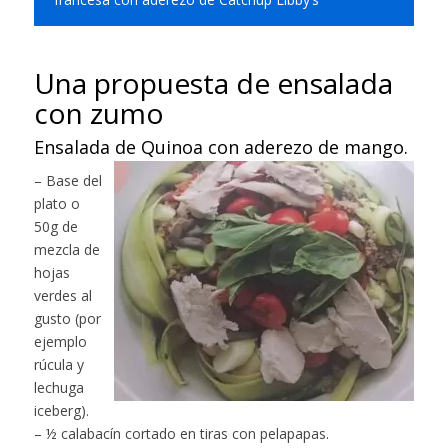
Una propuesta de ensalada
con zumo
Ensalada de Quinoa con aderezo de mango.
– Base del
plato o
50g de
mezcla de
hojas
verdes al
gusto (por
ejemplo
rúcula y
lechuga
iceberg).
– ½ calabacín cortado en tiras con pelapapas.