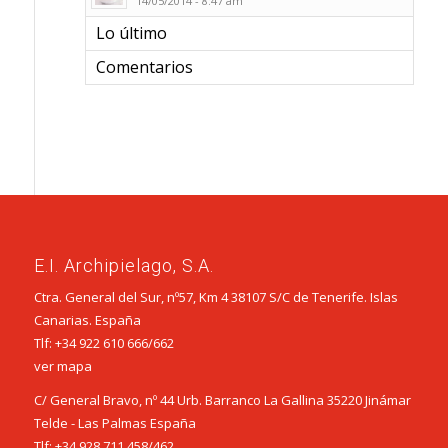
14/05/2014 - 8:47 am
Lo último
Comentarios
E.I. Archipielago, S.A.
Ctra. General del Sur, nº57, Km 4 38107 S/C de Tenerife. Islas
Canarias. España
Tlf:
+34 922 610 666
/
662
ver mapa
C/ General Bravo, nº 44 Urb. Barranco La Gallina 35220 Jinámar
Telde - Las Palmas España
Tlf:
+34 928 711 458
/
462