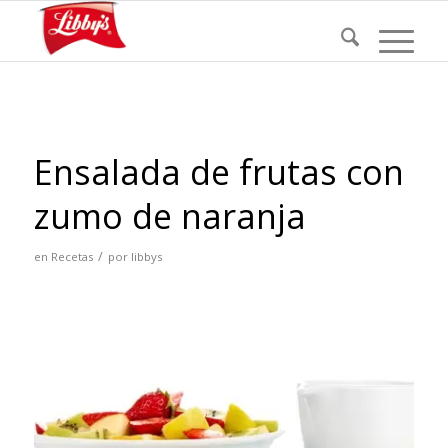
Ensalada de frutas con
zumo de naranja
/
en
Recetas
por
libbys