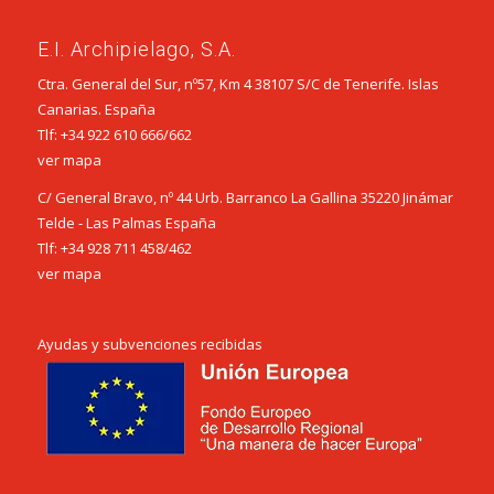
E.I. Archipielago, S.A.
Ctra. General del Sur, nº57, Km 4 38107 S/C de Tenerife. Islas
Canarias. España
Tlf:
+34 922 610 666
/
662
ver mapa
C/ General Bravo, nº 44 Urb. Barranco La Gallina 35220 Jinámar
Telde - Las Palmas España
Tlf:
+34 928 711 458
/
462
ver mapa
Ayudas y subvenciones recibidas