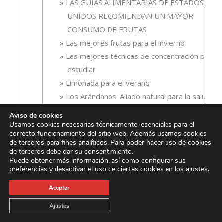
LAS GUÍAS ALIMENTARIAS DE ESTADOS
UNIDOS RECOMIENDAN UN MAYOR
CONSUMO DE FRUTAS
Las mejores frutas para el invierno
Las mejores técnicas de concentración para
estudiar
Limonada para el verano
Los Arándanos: Aliado natural para la salud
renal
Aviso de cookies
Los diferentes estados de la fruta y sus
Usamos cookies necesarias técnicamente, esenciales para el
correcto funcionamiento del sitio web. Además usamos cookies
beneficios
de terceros para fines analíticos. Para poder hacer uso de cookies
Los hidratos de carbono en la alimentación
de terceros debe dar su consentimiento.
Puede obtener más información, así como configurar sus
deportiva
preferencias y desactivar el uso de ciertas cookies en los ajustes.
Los mejores zumos de fruta para tomar en
Aceptar
ayunas
Los mejores zumos para deportistas
Ajustes
Los zumos de fruta, la energía perfecta