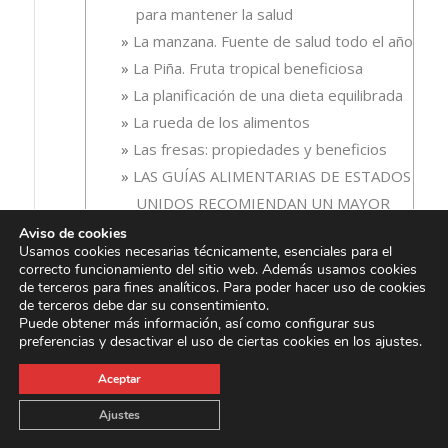
para mantener la salud
La manzana. Fuente de salud todo el año
La Piña. Fruta tropical beneficiosa
La planificación de una dieta equilibrada
La rueda de los alimentos
Las fresas: propiedades y beneficios
LAS GUÍAS ALIMENTARIAS DE ESTADOS
UNIDOS RECOMIENDAN UN MAYOR
CONSUMO DE FRUTAS
Aviso de cookies
Usamos cookies necesarias técnicamente, esenciales para el
Las mejores frutas para el invierno
correcto funcionamiento del sitio web. Además usamos cookies
Las mejores técnicas de concentración para
de terceros para fines analíticos. Para poder hacer uso de cookies
de terceros debe dar su consentimiento.
estudiar
Puede obtener más información, así como configurar sus
Limonada para el verano
preferencias y desactivar el uso de ciertas cookies en los ajustes.
Los Arándanos: Aliado natural para la salud
Aceptar
renal
Ajustes
Los diferentes estados de la fruta y sus
beneficios