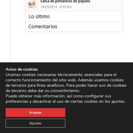
Salsa de pimientos de piquillo
14/05/2014 - 8:47 am
Lo último
Comentarios
Aviso de cookies
Usamos cookies necesarias técnicamente, esenciales para el
correcto funcionamiento del sitio web. Además usamos cookies
E.I. Archipielago, S.A.
de terceros para fines analíticos. Para poder hacer uso de cookies
de terceros debe dar su consentimiento.
Ctra. General del Sur, nº57, Km 4 38107 S/C de Tenerife. Islas
Puede obtener más información, así como configurar sus
preferencias y desactivar el uso de ciertas cookies en los ajustes.
Canarias. España
Tlf:
+34 922 610 666
/
662
Aceptar
ver mapa
Ajustes
C/ General Bravo, nº 44 Urb. Barranco La Gallina 35220 Jinámar
Telde - Las Palmas España