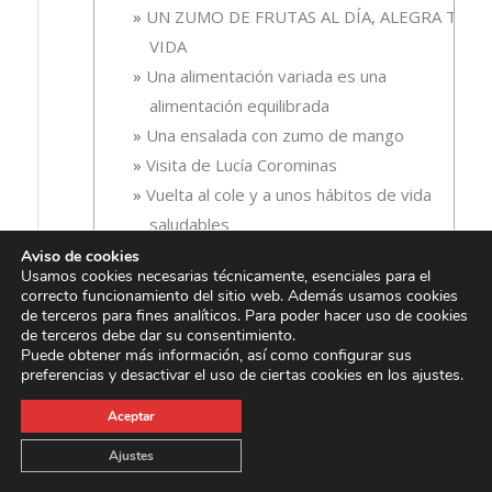
UN ZUMO DE FRUTAS AL DÍA, ALEGRA TU
VIDA
Una alimentación variada es una
alimentación equilibrada
Una ensalada con zumo de mango
Visita de Lucía Corominas
Vuelta al cole y a unos hábitos de vida
saludables
Zumo de fruta para la inflamación
Aviso de cookies
Usamos cookies necesarias técnicamente, esenciales para el
Zumo de fruta para llevar a la playa
correcto funcionamiento del sitio web. Además usamos cookies
Zumo de fruta y salud dental
de terceros para fines analíticos. Para poder hacer uso de cookies
de terceros debe dar su consentimiento.
Zumo de frutas alimento ideal para
Puede obtener más información, así como configurar sus
deportistas
preferencias y desactivar el uso de ciertas cookies en los ajustes.
Zumo de tomate, tu mejor aliado contra la
Aceptar
oxidación
Ajustes
Zumo, para una buena salud mental y física
Zumos de cítricos: beneficios y propiedades