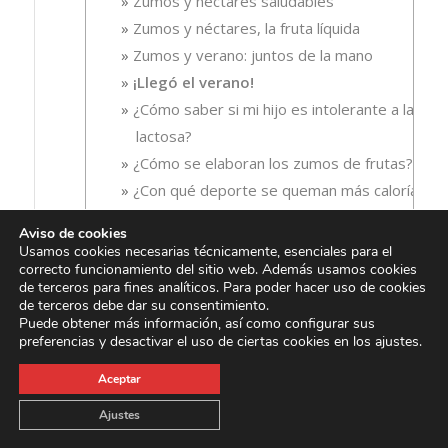
Zumos y néctares saludables
Zumos y néctares, la fruta líquida
Zumos y verano: juntos de la mano
¡Llegó el verano!
¿Cómo saber si mi hijo es intolerante a la
lactosa?
¿Cómo se elaboran los zumos de frutas?
¿Con qué deporte se queman más calorías?
¿Consumir un zumo supone tomar menos
Aviso de cookies
frutas y verduras?
Usamos cookies necesarias técnicamente, esenciales para el
correcto funcionamiento del sitio web. Además usamos cookies
¿Cuáles son las bebidas saludables?
de terceros para fines analíticos. Para poder hacer uso de cookies
¿Cuáles son las causas más frecuentes del
de terceros debe dar su consentimiento.
Puede obtener más información, así como configurar sus
estrés?
preferencias y desactivar el uso de ciertas cookies en los ajustes.
¿Cumples con las 5 piezas de fruta y
verdura al día?
Aceptar
¿Defensas bajas? Descubre cómo
Ajustes
fortalecer tu sistema inmunológico