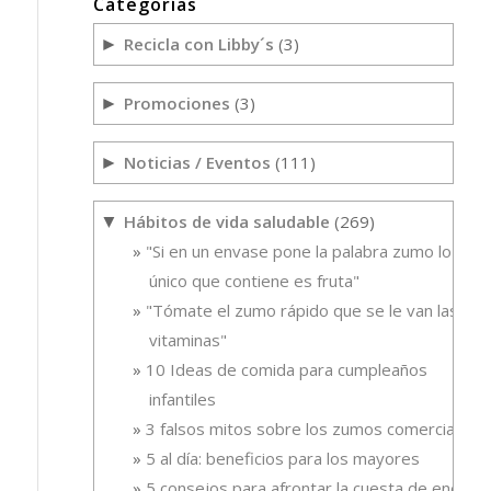
Categorías
Recicla con Libby´s
(3)
►
Promociones
(3)
►
Noticias / Eventos
(111)
►
Hábitos de vida saludable
(269)
▼
"Si en un envase pone la palabra zumo lo
único que contiene es fruta"
"Tómate el zumo rápido que se le van las
vitaminas"
10 Ideas de comida para cumpleaños
infantiles
3 falsos mitos sobre los zumos comerciales
5 al día: beneficios para los mayores
5 consejos para afrontar la cuesta de enero