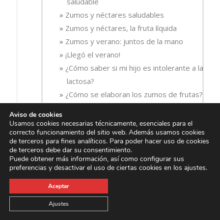
saludable
Zumos y néctares saludables
Zumos y néctares, la fruta líquida
Zumos y verano: juntos de la mano
¡Llegó el verano!
¿Cómo saber si mi hijo es intolerante a la
lactosa?
¿Cómo se elaboran los zumos de frutas?
¿Con qué deporte se queman más calorías?
Aviso de cookies
¿Consumir un zumo supone tomar menos
Usamos cookies necesarias técnicamente, esenciales para el
correcto funcionamiento del sitio web. Además usamos cookies
frutas y verduras?
de terceros para fines analíticos. Para poder hacer uso de cookies
¿Cuáles son las bebidas saludables?
de terceros debe dar su consentimiento.
Puede obtener más información, así como configurar sus
¿Cuáles son las causas más frecuentes del
preferencias y desactivar el uso de ciertas cookies en los ajustes.
estrés?
¿Cumples con las 5 piezas de fruta y
Aceptar
verdura al día?
Ajustes
¿Defensas bajas? Descubre cómo