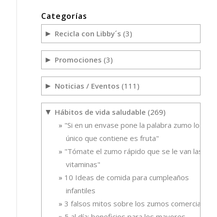
Categorías
Recicla con Libby´s
(3)
►
Promociones
(3)
►
Noticias / Eventos
(111)
►
Hábitos de vida saludable
(269)
▼
"Si en un envase pone la palabra zumo lo
único que contiene es fruta"
"Tómate el zumo rápido que se le van las
vitaminas"
10 Ideas de comida para cumpleaños
infantiles
3 falsos mitos sobre los zumos comerciales
5 al día: beneficios para los mayores