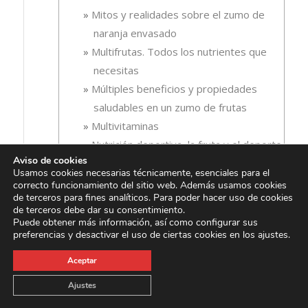
Mitos y realidades sobre el zumo de
naranja envasado
Multifrutas. Todos los nutrientes que
necesitas
Múltiples beneficios y propiedades
saludables en un zumo de frutas
Multivitaminas
Nutrición deportiva, la fruta y el deporte
Aviso de cookies
Nutrientes del zumo de naranja : nuevos
Usamos cookies necesarias técnicamente, esenciales para el
datos
correcto funcionamiento del sitio web. Además usamos cookies
de terceros para fines analíticos. Para poder hacer uso de cookies
Nutrientes, energía e hidratación en un
de terceros debe dar su consentimiento.
zumo de frutas
Puede obtener más información, así como configurar sus
preferencias y desactivar el uso de ciertas cookies en los ajustes.
Papaya- naranja, fuente de vitaminas
Pautas dietéticas pre y post competición
Aceptar
Pera-piña: una combinación perfecta
Ajustes
Piña-coco: deliciosa combinación