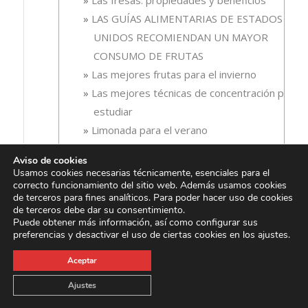
LAS GUÍAS ALIMENTARIAS DE ESTADOS
UNIDOS RECOMIENDAN UN MAYOR
CONSUMO DE FRUTAS
Las mejores frutas para el invierno
Las mejores técnicas de concentración para
estudiar
Limonada para el verano
Los Arándanos: Aliado natural para la salud
Aviso de cookies
renal
Usamos cookies necesarias técnicamente, esenciales para el
Los diferentes estados de la fruta y sus
correcto funcionamiento del sitio web. Además usamos cookies
de terceros para fines analíticos. Para poder hacer uso de cookies
beneficios
de terceros debe dar su consentimiento.
Los hidratos de carbono en la alimentación
Puede obtener más información, así como configurar sus
preferencias y desactivar el uso de ciertas cookies en los ajustes.
deportiva
Los mejores zumos de fruta para tomar en
Aceptar
ayunas
Ajustes
Los mejores zumos para deportistas