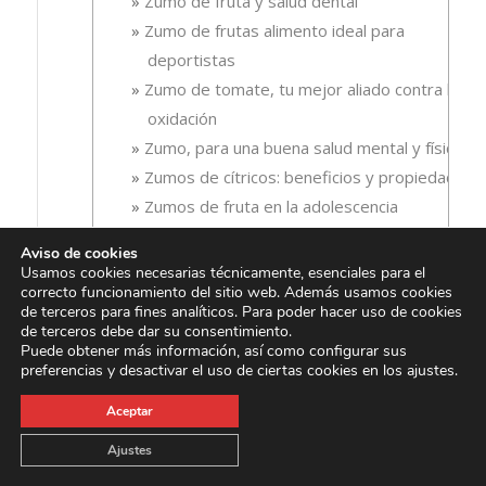
Zumo de fruta y salud dental
Zumo de frutas alimento ideal para
deportistas
Zumo de tomate, tu mejor aliado contra la
oxidación
Zumo, para una buena salud mental y física
Zumos de cítricos: beneficios y propiedades
Zumos de fruta en la adolescencia
Zumos de fruta para adelgazar en verano
Aviso de cookies
Zumos de fruta para crecer sano
Usamos cookies necesarias técnicamente, esenciales para el
correcto funcionamiento del sitio web. Además usamos cookies
Zumos de fruta para la tercera edad
de terceros para fines analíticos. Para poder hacer uso de cookies
Zumos de fruta para la vista
de terceros debe dar su consentimiento.
Puede obtener más información, así como configurar sus
Zumos de fruta para la vuelta al trabajo
preferencias y desactivar el uso de ciertas cookies en los ajustes.
Zumos de fruta para los niños
Zumos de fruta: indispensables en la
Aceptar
primavera
Ajustes
Zumos y néctares en los hábitos de vida