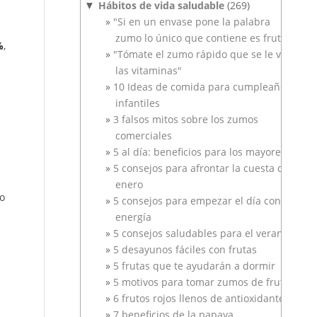
Hábitos de vida saludable
(269)
▼
"Si en un envase pone la palabra
zumo lo único que contiene es fruta"
%
,
"Tómate el zumo rápido que se le van
las vitaminas"
10 Ideas de comida para cumpleaños
infantiles
3 falsos mitos sobre los zumos
comerciales
5 al día: beneficios para los mayores
5 consejos para afrontar la cuesta de
enero
to
5 consejos para empezar el día con
energía
5 consejos saludables para el verano
5 desayunos fáciles con frutas
5 frutas que te ayudarán a dormir
5 motivos para tomar zumos de frutas
6 frutos rojos llenos de antioxidantes
7 beneficios de la papaya