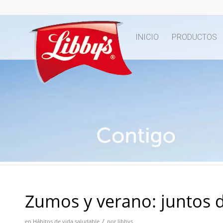
INICIO
PRODUCTOS
Zumos y verano: juntos 
/
en
Hábitos de vida saludable
por
libbys