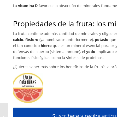
La
vitamina D
favorece la absorción de minerales fundament
Propiedades de la fruta: los m
La fruta contiene además cantidad de minerales y oligoele
calcio, fósforo
(ya nombrados anteriormente),
potasio
que 
el tan conocido
hierro
que es un mineral esencial para oxi
defensas del cuerpo (sistema inmune), el
yodo
implicado en
funciones fisiológicas como la síntesis de proteínas.
¿Quieres saber más sobre los beneficios de la fruta? La 
Alimentación de los
Suscríbete y recibe artíc