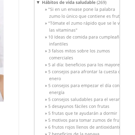
Hábitos de vida saludable
(269)
▼
"Si en un envase pone la palabra
zumo lo único que contiene es fruta"
"Tómate el zumo rápido que se le van
las vitaminas"
10 Ideas de comida para cumpleaños
infantiles
3 falsos mitos sobre los zumos
comerciales
5 al día: beneficios para los mayores
5 consejos para afrontar la cuesta de
enero
5 consejos para empezar el día con
energía
5 consejos saludables para el verano
5 desayunos fáciles con frutas
5 frutas que te ayudarán a dormir
5 motivos para tomar zumos de frutas
6 frutos rojos llenos de antioxidantes
7 beneficios de la papaya