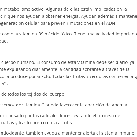
 metabolismo activo. Algunas de ellas están implicadas en la
decir, que nos ayudan a obtener energía. Ayudan además a mantene
 regeneración celular para prevenir mutaciones en el ADN.
r como la vitamina B9 ó ácido fólico. Tiene una actividad important
dad.
 cuerpo humano. El consumo de esta vitamina debe ser diario, ya
nte expulsando diariamente la cantidad sobrante a través de la
o la produce por sí sólo. Todas las frutas y verduras contienen al
ía” .
de todos los tejidos del cuerpo.
arecemos de vitamina C puede favorecer la aparición de anemia.
ño causado por los radicales libres, evitando el proceso de
patías y trastornos como la artritis.
antioxidante, también ayuda a mantener alerta el sistema inmune.