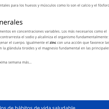
ales para los huesos y músculos como lo son el calcio y el fósforo
inerales
mentos en concentraciones variables. Los más necesarios como el
contrarresta el sodio y alcaliniza el organismo fundamentalmente 
genar el cuerpo. Igualmente el
zinc
con una acción que favorece la
 la glándula tiroides y el magnesio fundamental en las principale
próxima semana más…
ulos de hábitos de vida saludable