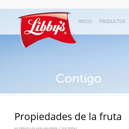
INICIO
PRODUCTOS
Propiedades de la fruta
/
en
Hábitos de vida saludable
por
libbys