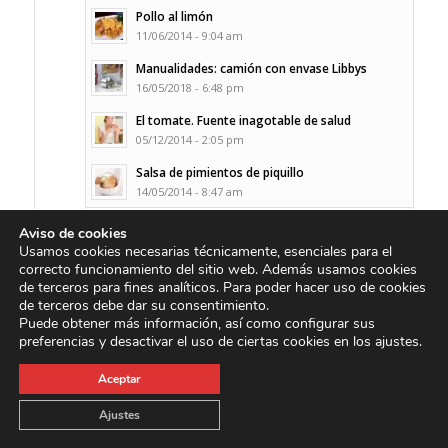
Pollo al limón
11/06/2014 - 9:04 am
Manualidades: camión con envase Libbys
16/05/2018 - 6:48 pm
El tomate. Fuente inagotable de salud
05/12/2014 - 2:05 pm
Salsa de pimientos de piquillo
14/05/2014 - 8:47 am
Lo último
Aviso de cookies
Usamos cookies necesarias técnicamente, esenciales para el
Comentarios
correcto funcionamiento del sitio web. Además usamos cookies
de terceros para fines analíticos. Para poder hacer uso de cookies
de terceros debe dar su consentimiento.
Puede obtener más información, así como configurar sus
preferencias y desactivar el uso de ciertas cookies en los ajustes.
Aceptar
Ajustes