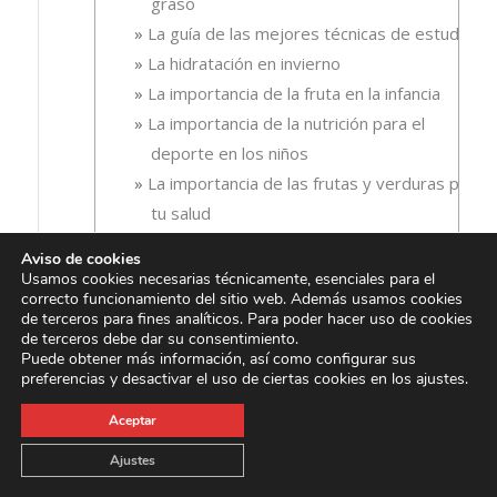
graso
La guía de las mejores técnicas de estudio
La hidratación en invierno
La importancia de la fruta en la infancia
La importancia de la nutrición para el
deporte en los niños
La importancia de las frutas y verduras para
tu salud
La importancia de las vitaminas en el
Aviso de cookies
embarazo
Usamos cookies necesarias técnicamente, esenciales para el
correcto funcionamiento del sitio web. Además usamos cookies
La importancia de las vitaminas y minerales
de terceros para fines analíticos. Para poder hacer uso de cookies
en la nutrición deportiva
de terceros debe dar su consentimiento.
Puede obtener más información, así como configurar sus
La importancia de los alimentos en el
preferencias y desactivar el uso de ciertas cookies en los ajustes.
entrenamiento deportivo
La importancia de tener un intestino sano
Aceptar
La importancia de una buena hidratación
Ajustes
para mantener la salud