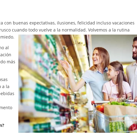
 con buenas expectativas, ilusiones, felicidad incluso vacaciones
rusco cuando todo vuelve a la normalidad. Volvemos a la rutina
 miedo.
mo al
tación
ando más
osas
 a la
bebidas
omento
n?