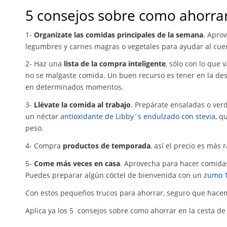
5 consejos sobre como ahorrar
1-
Organízate las comidas principales de la semana
. Aprov
legumbres y carnes magras o vegetales para ayudar al cuer
2- Haz una
lista de la compra inteligente
, sólo con lo que 
no se malgaste comida. Un buen recurso es tener en la d
en determinados momentos.
3-
Llévate la comida al trabajo
. Prepárate ensaladas o ver
un néctar
antioxidante de Libby´s endulzado con stevia
, q
peso.
4- Compra
productos de temporada
, así el precio es más 
5-
Come más veces en casa
. Aprovecha para hacer comidas
Puedes preparar algún cóctel de bienvenida con un
zumo 
Con estos pequeños trucos para ahorrar, seguro que hace
Aplica ya los 5 consejos sobre como ahorrar en la cesta de