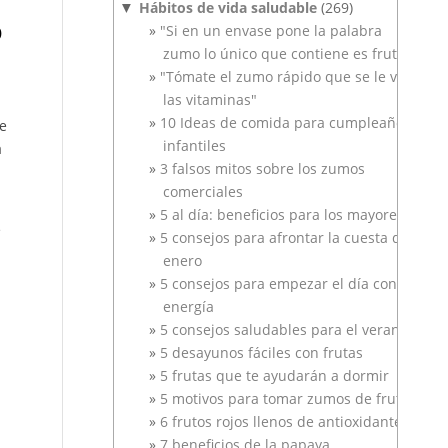
Hábitos de vida saludable
(269)
▼
o
"Si en un envase pone la palabra
zumo lo único que contiene es fruta"
"Tómate el zumo rápido que se le van
las vitaminas"
10 Ideas de comida para cumpleaños
ue
infantiles
a
3 falsos mitos sobre los zumos
comerciales
5 al día: beneficios para los mayores
e
5 consejos para afrontar la cuesta de
enero
5 consejos para empezar el día con
energía
5 consejos saludables para el verano
5 desayunos fáciles con frutas
5 frutas que te ayudarán a dormir
5 motivos para tomar zumos de frutas
6 frutos rojos llenos de antioxidantes
7 beneficios de la papaya