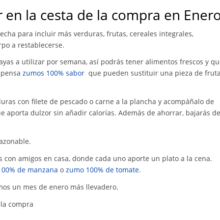
 en la cesta de la compra en Ener
echa para incluir más verduras, frutas, cereales integrales,
po a restablecerse.
vayas a utilizar por semana, así podrás tener alimentos frescos y q
espensa
zumos 100% sabor
que pueden sustituir una pieza de frut
duras con filete de pescado o carne a la plancha y acompáñalo de
ue aporta dulzor sin añadir calorías. Además de ahorrar, bajarás d
razonable.
 con amigos en casa, donde cada uno aporte un plato a la cena.
100% de manzana
o
zumo 100% de tomate
.
mos un mes de enero más llevadero.
 la compra