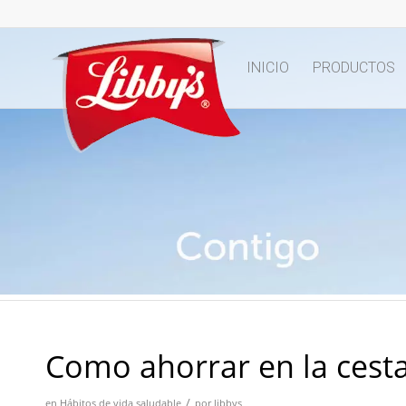
INICIO
PRODUCTOS
Como ahorrar en la cest
/
en
Hábitos de vida saludable
por
libbys