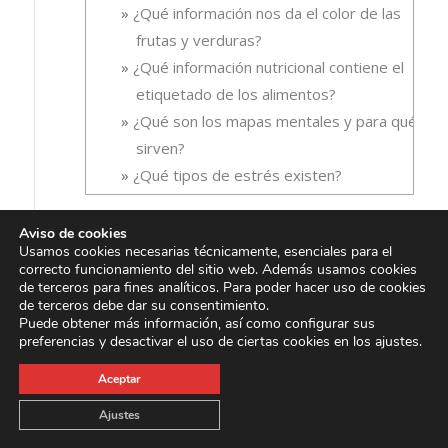
¿Qué información nos da el color de las
frutas y verduras?
¿Qué información nutricional contiene el
etiquetado de los alimentos?
¿Qué son los mapas mentales y para qué
sirven?
¿Qué tipos de estrés existen?
Recetas
(86)
►
Aviso de cookies
Usamos cookies necesarias técnicamente, esenciales para el
correcto funcionamiento del sitio web. Además usamos cookies
de terceros para fines analíticos. Para poder hacer uso de cookies
de terceros debe dar su consentimiento.
Puede obtener más información, así como configurar sus
Autores
preferencias y desactivar el uso de ciertas cookies en los ajustes.
►
María Alcázar
Aceptar
Ajustes
►
Recicla con Libby's