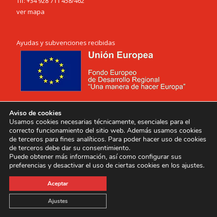
Tlf:
+34 928 711 458
/
462
ver mapa
Ayudas y subvenciones recibidas
Aviso de cookies
Usamos cookies necesarias técnicamente, esenciales para el
correcto funcionamiento del sitio web. Además usamos cookies
de terceros para fines analíticos. Para poder hacer uso de cookies
Conócenos
de terceros debe dar su consentimiento.
Puede obtener más información, así como configurar sus
Nuestra filosofía
preferencias y desactivar el uso de ciertas cookies en los ajustes.
Nuestra historia
Aceptar
Nuestra fábrica
Ajustes
Trabaja con nuestro equipo