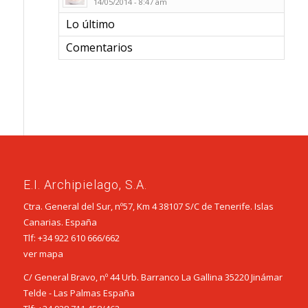
14/05/2014 - 8:47 am
Lo último
Comentarios
E.I. Archipielago, S.A.
Ctra. General del Sur, nº57, Km 4 38107 S/C de Tenerife. Islas
Canarias. España
Tlf:
+34 922 610 666
/
662
ver mapa
C/ General Bravo, nº 44 Urb. Barranco La Gallina 35220 Jinámar
Telde - Las Palmas España