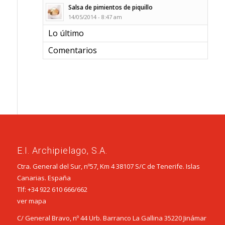
Salsa de pimientos de piquillo
14/05/2014 - 8:47 am
Lo último
Comentarios
E.I. Archipielago, S.A.
Ctra. General del Sur, nº57, Km 4 38107 S/C de Tenerife. Islas
Canarias. España
Tlf:
+34 922 610 666
/
662
ver mapa
C/ General Bravo, nº 44 Urb. Barranco La Gallina 35220 Jinámar