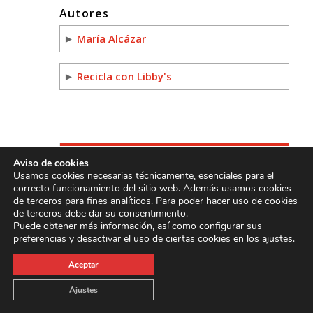
Autores
►
María Alcázar
►
Recicla con Libby's
Lo más leído
Aviso de cookies
Usamos cookies necesarias técnicamente, esenciales para el
Pollo al limón
correcto funcionamiento del sitio web. Además usamos cookies
11/06/2014 - 9:04 am
de terceros para fines analíticos. Para poder hacer uso de cookies
de terceros debe dar su consentimiento.
Manualidades: camión con envase Libbys
Puede obtener más información, así como configurar sus
16/05/2018 - 6:48 pm
preferencias y desactivar el uso de ciertas cookies en los ajustes.
El tomate. Fuente inagotable de salud
05/12/2014 - 2:05 pm
Aceptar
Salsa de pimientos de piquillo
Ajustes
14/05/2014 - 8:47 am