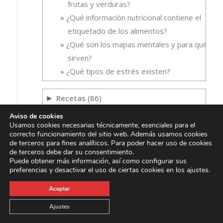
frutas y verduras?
¿Qué información nutricional contiene el
etiquetado de los alimentos?
¿Qué son los mapas mentales y para qué
sirven?
¿Qué tipos de estrés existen?
Recetas
(86)
►
Aviso de cookies
Usamos cookies necesarias técnicamente, esenciales para el
correcto funcionamiento del sitio web. Además usamos cookies
de terceros para fines analíticos. Para poder hacer uso de cookies
Autores
de terceros debe dar su consentimiento.
Puede obtener más información, así como configurar sus
►
María Alcázar
preferencias y desactivar el uso de ciertas cookies en los ajustes.
Aceptar
►
Recicla con Libby's
Ajustes