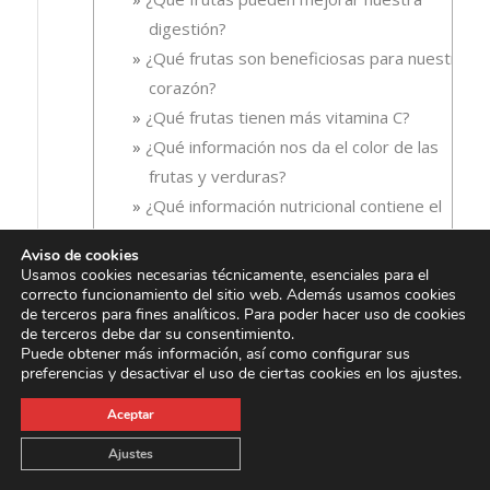
digestión?
¿Qué frutas son beneficiosas para nuestro
corazón?
¿Qué frutas tienen más vitamina C?
¿Qué información nos da el color de las
frutas y verduras?
¿Qué información nutricional contiene el
etiquetado de los alimentos?
Aviso de cookies
¿Qué son los mapas mentales y para qué
Usamos cookies necesarias técnicamente, esenciales para el
sirven?
correcto funcionamiento del sitio web. Además usamos cookies
de terceros para fines analíticos. Para poder hacer uso de cookies
¿Qué tipos de estrés existen?
de terceros debe dar su consentimiento.
Puede obtener más información, así como configurar sus
preferencias y desactivar el uso de ciertas cookies en los ajustes.
Recetas
(86)
►
Aceptar
Ajustes