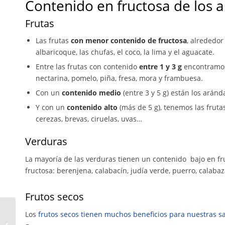
Contenido en fructosa de los 
Frutas
Las frutas
con menor contenido de fructosa
, alrededor
albaricoque, las chufas, el coco, la lima y el aguacate.
Entre las frutas con contenido
entre 1 y 3 g
encontramos 
nectarina, pomelo, piña, fresa, mora y frambuesa.
Con un
contenido medio
(entre 3 y 5 g) están los arán
Y con un
contenido alto
(más de 5 g), tenemos las frutas
cerezas, brevas, ciruelas, uvas…
Verduras
La mayoría de las verduras tienen un contenido bajo en fru
fructosa: berenjena, calabacín, judía verde, puerro, calabaza
Frutos secos
Los
frutos secos tienen muchos beneficios para nuestras s
Limonada para el