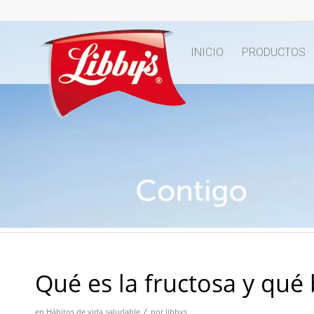
INICIO
PRODUCTOS
Qué es la fructosa y qué 
/
en
Hábitos de vida saludable
por
libbys