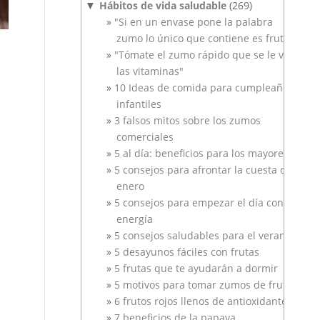
Hábitos de vida saludable
(269)
▼
"Si en un envase pone la palabra
zumo lo único que contiene es fruta"
"Tómate el zumo rápido que se le van
las vitaminas"
10 Ideas de comida para cumpleaños
infantiles
3 falsos mitos sobre los zumos
comerciales
5 al día: beneficios para los mayores
5 consejos para afrontar la cuesta de
enero
5 consejos para empezar el día con
energía
5 consejos saludables para el verano
5 desayunos fáciles con frutas
5 frutas que te ayudarán a dormir
5 motivos para tomar zumos de frutas
6 frutos rojos llenos de antioxidantes
7 beneficios de la papaya